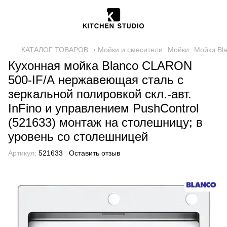
КАТАЛОГ ТОВАРОВ
◦ Мойки и смесители
Мойки
Мойки Bl
Кухонная мойка Blanco CLARON
500-IF/А нержавеющая сталь с
зеркальной полировкой скл.-авт.
InFino и управлением PushControl
(521633) монтаж на столешницу; в
уровень со столешницей
Артикул:
521633
Оставить отзыв