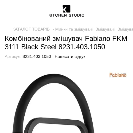
КАТАЛОГ ТОВАРІВ
◦ Мийки та змішувачі
Змішувачі
Змішува
Комбінований змішувач Fabiano FKM
3111 Black Steel 8231.403.1050
Артикул:
8231.403.1050
Написати відгук