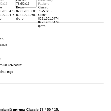
ano
бник
й
ітний композит
тільницю
нішній вигляд Classic 78 * 50 * 15: