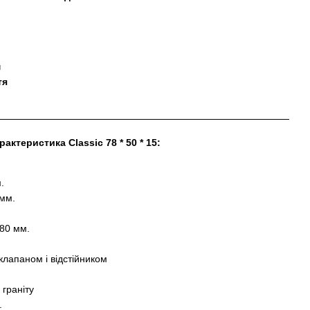
м
тя
рактеристика Classic 78 * 50 * 15:
.
 мм.
480 мм.
клапаном і відстійником
 граніту
.