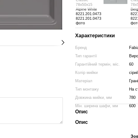
Характеристики
Бренд
Fabi
Тип гарантії
Виро
Гарантійний термін, міс.
60
Колір мийки
сіри
Матеріал
Гран
Тип монтажу
На с
Довжина мийки, мм
780
Мін. ширина шафи, мм
600
Опис
Опис
Зов