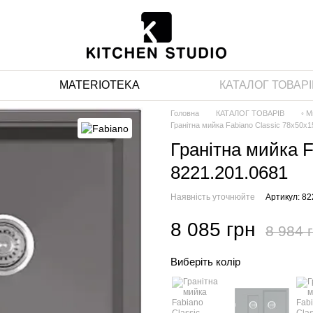
MATERIOTEKA
КАТАЛОГ ТОВАРІ
Головна
КАТАЛОГ ТОВАРІВ
◦ М
Гранітна мийка Fabiano Classic 78x50x1
Гранітна мийка F
8221.201.0681
Наявність уточнюйте
Артикул: 82
8 085 грн
8 984 
Виберіть колір