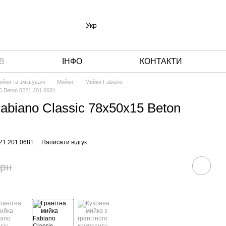
Укр
В
ІНФО
КОНТАКТИ
ийки та змішувачі
Мийки
Мийки Fabiano
5 Beton 8221.201.0681
abiano Classic 78x50x15 Beton
21.201.0681
Написати відгук
грн