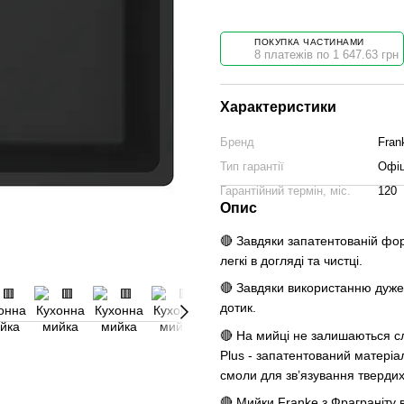
ПОКУПКА ЧАСТИНАМИ
8 платежів по 1 647.63 грн
Характеристики
Бренд
Fran
Тип гарантії
Офіц
Гарантійний термін, міс.
120
Опис
🔴 Завдяки запатентованій фор
легкі в догляді та чистці.
🔴 Завдяки використанню дуже 
дотик.
🔴 На мийці не залишаються слі
Plus - запатентований матеріа
смоли для зв’язування твердих
🔴 Мийки Franke з Фраграніту 