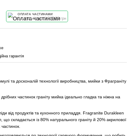
ОПЛАТА ЧАСТИНАМИ
8 платежів по 1 647.63 грн
ke
ійна гарантія
мулі та досконалій технології виробництва, мийки з Фраграніту
дрібних частинок граніту мийка ідеально гладка та ніжна на
ди від продуктів та кухонного приладдя. Fragranite Durakleen
л, що складається із 80% натурального граніту й 20% акрилової
 частинок.
виготовляються по технології гарячого формування, що робить