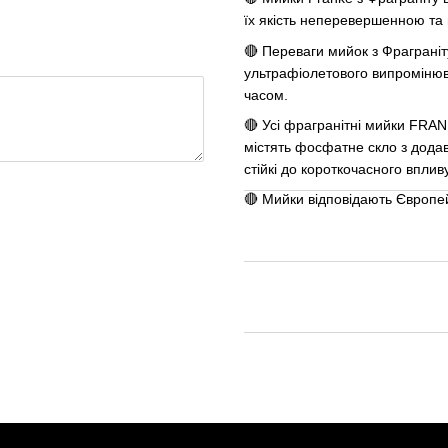
їх якість неперевершенною та н
🔴 Переваги мийок з Фраграніту:
ультрафіолетового випромінюва
часом.
🔴 Усі фрагранітні мийки FRAN
містять фосфатне скло з додав
стійкі до короткочасного впли
🔴 Мийки відповідають Європе