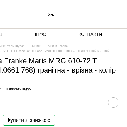
Укр
В
ІНФО
КОНТАКТИ
ийки та змішувачі
Мийки
Мийки Franke
72 TL (114.0720.004/114.0661.768) гранітна - врізна - колір Чорний матовий
а Franke Maris MRG 610-72 TL
.0661.768) гранітна - врізна - колір
4
Написати відгук
Купити зі знижкою