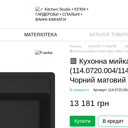
MATERIOTEKA
КАТАЛОГ ТОВАРІ
Головна
КАТАЛОГ ТОВАРІВ
◦ М
🟥 Кухонна мийка Franke Maris MRG 610-
🟥 Кухонна мийк
(114.0720.004/114
Чорний матовий
В наявності
Артикул: 114.0720.00
13 181 грн
Купити
В кредит