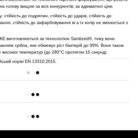
а голову вищою за всіх конкурентів, за адекватної ціни.
 стійкість до подряпин, стійкість до ударів, стійкість до
ння, стійкість до зафарбовування ві а їх колір не змінюється з
KE виготовляються за технологією Sanitized®, тому вони
анням срібла, яке обмежує ріст бактерій до 99%. Вони також
ву високих температур (до 280°C протягом 15 секунд).
йській нормі EN 13310:2015.