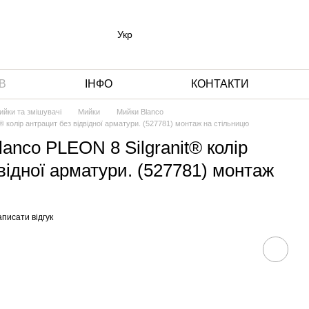
Укр
В
ІНФО
КОНТАКТИ
ийки та змішувачі
Мийки
Мийки Blanco
® колір антрацит без відвідної арматури. (527781) монтаж на стільницю
anco PLEON 8 Silgranit® колір
відної арматури. (527781) монтаж
писати відгук