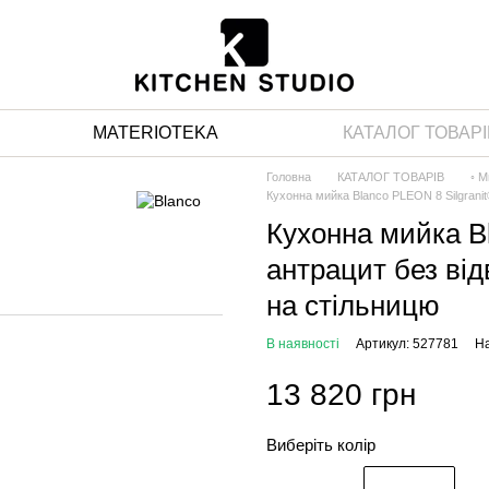
MATERIOTEKA
КАТАЛОГ ТОВАРІ
Головна
КАТАЛОГ ТОВАРІВ
◦ М
Кухонна мийка Blanco PLEON 8 Silgranit
Кухонна мийка Bl
антрацит без від
на стільницю
В наявності
Артикул: 527781
На
13 820 грн
Виберіть колір