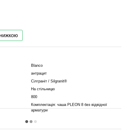
знижкою
Blanco
антрацит
Сілграніт / Silgranit®
На стільницю
800
Комплектація: чаша PLEON 8 без відвідної
арматури