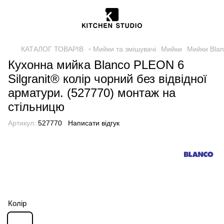
КАТАЛОГ ТОВАРІВ
◦ Мийки та змішувачі
Мийки
Мийки Bla
Кухонна мийка Blanco PLEON 6
Silgranit® колір чорний без відвідної
арматури. (527770) монтаж на
стільницю
Артикул:
527770
Написати відгук
Колір