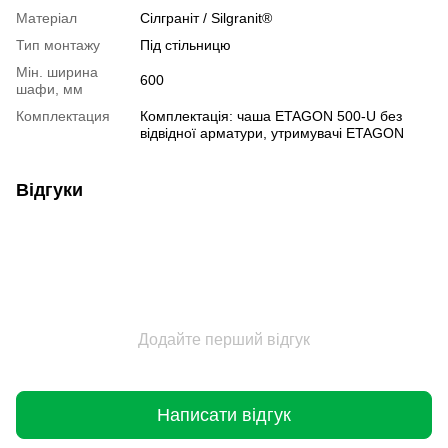
Матеріал
Сілграніт / Silgranit®
Тип монтажу
Під стільницю
Мін. ширина
600
шафи, мм
Комплектация
Комплектація: чаша ETAGON 500-U без
відвідної арматури, утримувачі ETAGON
Відгуки
Додайте перший відгук
Написати відгук