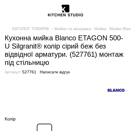
КАТАЛОГ ТОВАРІВ
◦ Мийки та змішувачі
Мийки
Мийки Bla
Кухонна мийка Blanco ETAGON 500-
U Silgranit® колір сірий беж без
відвідної арматури. (527761) монтаж
під стільницю
Артикул:
527761
Написати відгук
Колір