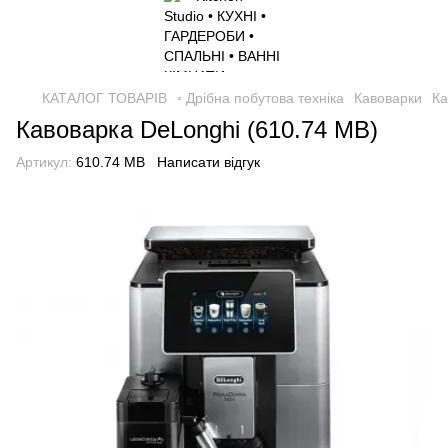
КАТАЛОГ ТОВАРІВ
◦ Дрібна побутова техніка
Кавоварки
Ка
Кавоварка DeLonghi (610.74 MB)
Артикул:
610.74 MB
Написати відгук