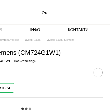
Укр
В
ІНФО
КОНТАКТИ
обутова техніка
Духові шафи
Духові шафи Siemens
iemens (CM724G1W1)
24G1W1
Написати відгук
иться