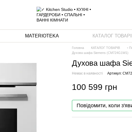
MATERIOTEKA
КАТАЛОГ ТОВАРІ
Головна
КАТАЛОГ ТОВАРІВ
◦ П
Духова шафа Siemens (CM724G1W1)
Духова шафа S
Немає в наявності
Артикул: CM7
100 599 грн
Повідомити, коли з'яв