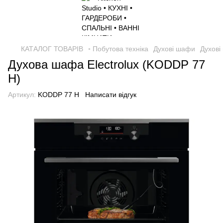
КАТАЛОГ ТОВАРІВ
◦ Побутова техніка
Духові шафи
Духові
Духова шафа Electrolux (KODDP 77
H)
Артикул:
KODDP 77 H
Написати відгук