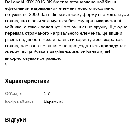
DeLonghi KBX 2016 BK Argento встановлено найбільш
ефективний нагрівальний елемент нового покоління,
потужністю 2000 Ватт. Він має плоску форму і не контактує з
водою, що в рази закінчується безпеку при використанні
чайника, а також полегшує його очищення вручну. Ще одна
перевага отриманого нагрівального елемента, це вищий
рівень надійності. Нехай навіть ви користуєтеся жорсткою
водою, але вона не вплине на працездатність приладу так
сильно, як це буває з нагрівальними спіралями, які
використовувалися раніше.
\n
Характеристики
Об'єм, л
1.7
Колір чайника
Червоний
Відгуки