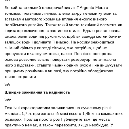
Легкий та стильний електрочайник лінії Argento Flora з
тонкими, плавними лініями, злегка закругленими кутами та
вставками матового хрому це втілення ексклюзивного
італійського дизайну. Також такий чисто технічний елемент, як
індикатор включення, є частиною стилю. Вдало розташована
шкала рівня води під рукояткою, щоб ви завжди могли бачити
залишок води і доливати її вчасно. На носику знаходиться
знімний фільтр у вигляді сіточки, яка потрібна, щоб не
пропускати в чашку смітника, накип. Повністю поворотна
основа дозволяє вільно повертати резервуар, не знімаючи
його з підставки, ставити чайник одним рухом і не вишукувати
при цьому рознімання чи пазі, яку потрібно обовязково
точно потрапити.
\n\n
Швидке закипання та надійність
\n\n
Технічні характеристики залишилися на сучасному рівні:
місткість 1,7 л. при загальній масі всього 1,45 кг та компактних
розмірах. Прилад просто роз Публикуйте там, де места
практично немає, а також перевозити, якщо необхідно. У