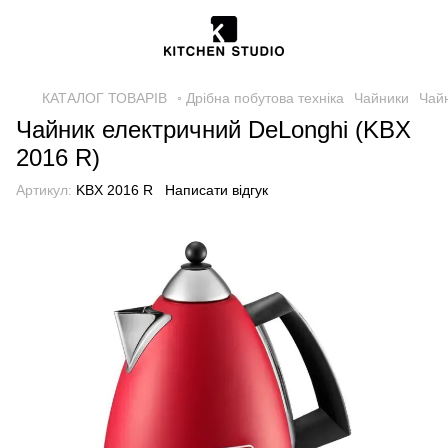
КАТАЛОГ ТОВАРІВ
◦ Дрібна побутова техніка
Чайники
Чай
Чайник електричний DeLonghi (KBX
2016 R)
Артикул:
KBX 2016 R
Написати відгук