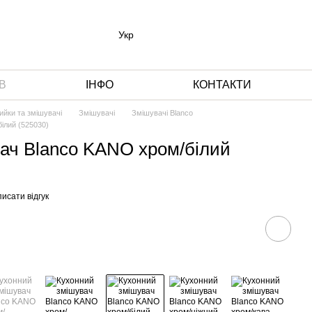
Укр
В
ІНФО
КОНТАКТИ
ийки та змішувачі
Змішувачі
Змішувачі Blanco
ілий (525030)
ач Blanco KANO хром/білий
исати відгук