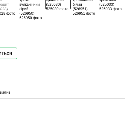
иться
 вилив