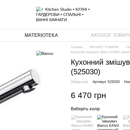
MATERIOTEKA
КАТАЛОГ ТОВАРІ
Головна
КАТАЛОГ ТОВАРІВ
◦ М
Кухонний змішувач Blanco KANO хром/б
Кухонний змішув
(525030)
Очікується
Артикул: 525030
Нап
6 470 грн
Виберіть колір